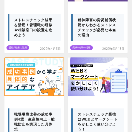
ストレスチェック結果
精神障害の労災補償状
を活用！管理職の研修
況からわかるストレス
や相談窓口の設置を進
チェックが必要な本当
めよう
の理由
受検&結果の活用
受検&結果の活用
2025年4月3日
2025年3月13日
職場環境改善の成功事
ストレスチェック受検
例4選｜生産性向上・離
はWEBとマークシート
職防止を実現した具体
をかしこく使い分けよ
策
う！