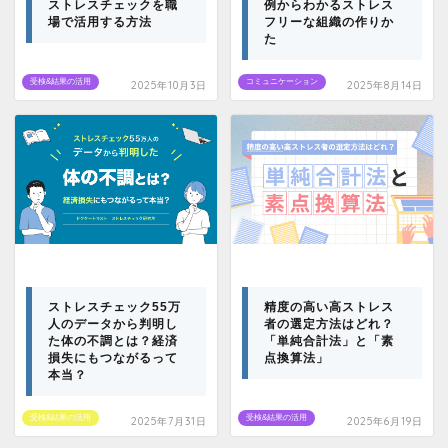
ストレスチェックを職
例からわかるストレス
場で活用する方法
フリーな組織の作りか
た
受検&結果の活用
コミュニケーション
2025年10月3日
2025年8月14日
ストレスチェック55万
精度の高い高ストレス
人のデータから判明し
者の選定方法はどれ？
た体の不調とは？経済
「単純合計法」と「素
損失にもつながるって
点換算法」
本当？
受検&結果の活用
受検&結果の活用
2025年7月31日
2025年6月19日