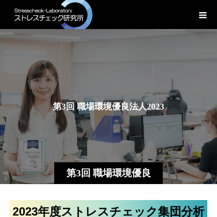
第
3
回
職
場
環
境
優
良
法
人
2
0
2
3
第3回 職場環境優良
法人2023
2023年度ストレスチェック集団分析